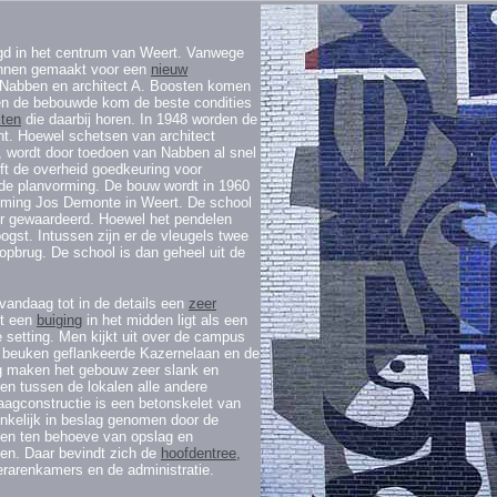
igd in het centrum van Weert. Vanwege
lannen gemaakt voor een
nieuw
r Nabben en architect A. Boosten komen
uiten de bebouwde kom de beste condities
iten
die daarbij horen. In 1948 worden de
ht. Hoewel schetsen van architect
, wordt door toedoen van Nabben al snel
t de overheid goedkeuring voor
 de planvorming. De bouw wordt in 1960
ming Jos Demonte in Weert. De school
er gewaardeerd. Hoewel het pendelen
gst. Intussen zijn er de vleugels twee
opbrug. De school is dan geheel uit de
 vandaag tot in de details een
zeer
t een
buiging
in het midden ligt als een
e setting. Men kijkt uit over de campus
e beuken geflankeerde Kazernelaan en de
g maken het gebouw zeer slank en
n tussen de lokalen alle andere
aagconstructie is een betonskelet van
nkelijk in beslag genomen door de
imten ten behoeve van opslag en
gen. Daar bevindt zich de
hoofdentree,
lerarenkamers en de administratie.