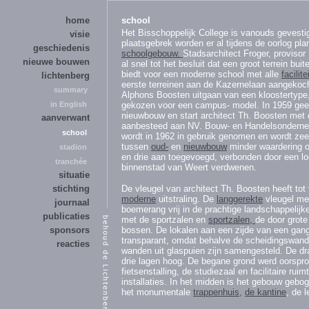
home
school
Het Bisschoppelijk College is vanouds gevest
visie
plaatsgebrek worden er al tijdens de oorlog p
geschiedenis
schoolgebouw.
Stadsarchitect Froger, proviso
nieuwe bouwen
al snel tot het besluit dat een groot terrein b
biedt voor een moderne school met alle
facilite
lichtenberg
eerste terreinen aan de Kazernelaan aangekoc
summary
Alphons Boosten uitgaan van een kloostertype
in English
gekozen voor een campus- model. In 1959 geef
nieuwbouw en start architect Th. Boosten met
aanverwant
aanbesteed aan NV. Bouw- en Handelsonderne
school
wordt in 1962 in gebruik genomen en wordt ze
tussen
oud-
en
nieuwbouw
minder waardering oo
stadion
en drie aan toegevoegd, verbonden door een lo
tranchée
binnenstad van Weert verdwenen.
situatie
stichting
De vleugel van architect Th. Boosten heeft tot
moderne
uitstraling. De
langgerekte
vleugel me
journaal
boemerang vrij in de prachtige landschappelijk
publicaties
met de sportzalen en
sportzalen,
de door grot
sponsors
bossen. De lokalen aan een zijde van een gan
transparant, omdat behalve de scheidingswande
reacties
wanden uit glaspuien zijn samengesteld. De dr
drie lagen hoog. De begane grond werd oorspro
fietsenstalling, de studiezaal en facilitaire ru
installaties. In het midden is het gebouw gebo
het monumentale
trappenhuis,
de kantine
, de 