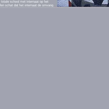
 totale school met internaat op het
Men schat dat het internaat de omvang
Het is echter sindsdien alleen maar
er zijn toegevoegd aan de school van
 herbergen. De architectuur kan echter
nkelijke gebouw.