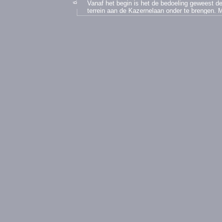
Vanaf het begin is het de bedoeling geweest de
terrein aan de Kazernelaan onder te brengen. 
van vijfhonderd leerlingen zal kunnen krijgen. 
bergafwaarts gegaan. De twee vleugels die lat
Boosten, zijn voldoende om de totale school te
niet meer in de schaduw staan van het oorspro